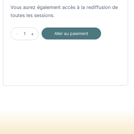
Vous aurez également accès à la rediffusion de
toutes les sessions.
Rencontre
-
+
Aller au paiement
par
internet
du
15
au
17
octobre
2021
[participation
diff.
financière]
quantité(s)