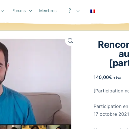
Forums
Membres
Aide
Rencont
au
[par
140,00
€
+tva
[Participation n
Participation en
17 octobre 2021