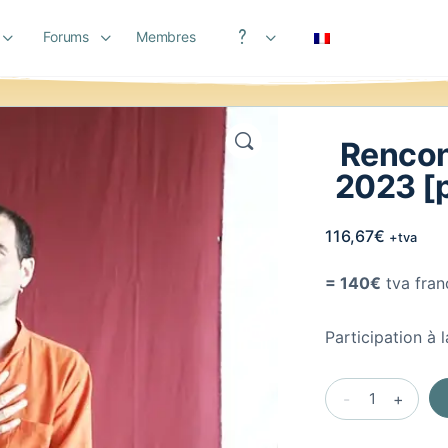
Forums
Membres
Aide
Rencont
2023 [p
116,67
€
+tva
= 140€
tva fran
Participation à 
Rencontre
-
+
du
22