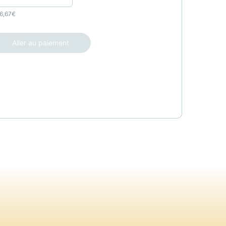
6,67
€
Aller au paiement