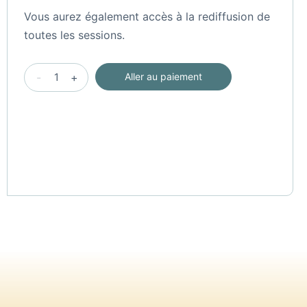
Vous aurez également accès à la rediffusion de
toutes les sessions.
Rencontre
-
+
Aller au paiement
par
internet
du
25
au
27
février
2022
[participation
diff.
financière]
quantité(s)