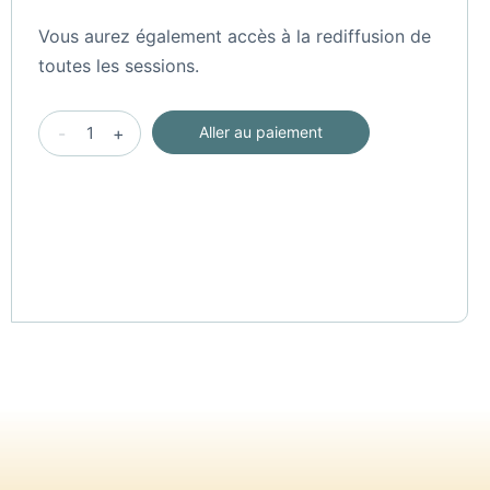
Vous aurez également accès à la rediffusion de
toutes les sessions.
Rencontre
-
+
Aller au paiement
par
internet
du
21
et
22
juin
2025
[participation
normale
-
réduction