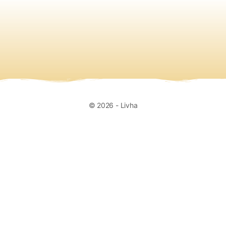
quantité(s)
© 2026 - Livha