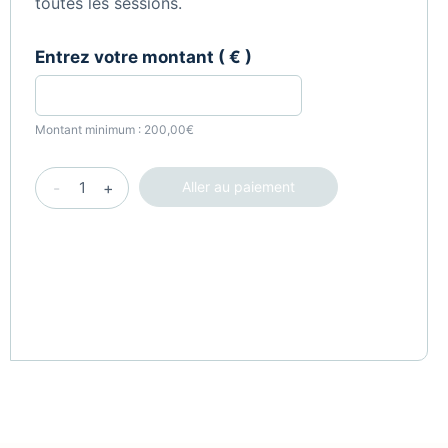
toutes les sessions.
Entrez votre montant
( € )
Montant minimum :
200,00
€
Rencontre
-
+
Aller au paiement
par
internet
du
2
au
4
février
[participation
bienfaiteur]