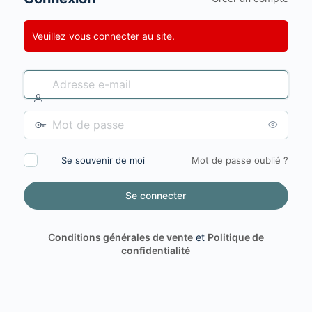
Veuillez vous connecter au site.
Adresse
e-
mail
Mot
de
passe
Se souvenir de moi
Mot de passe oublié ?
Conditions générales de vente
et
Politique de
confidentialité