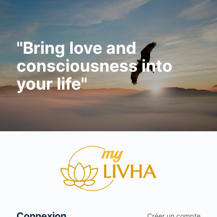
"Bring love and
consciousness into
your life"
Se
connecter
Connexion
Créer un compte