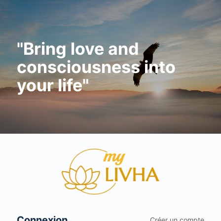
"Bring love and
consciousness into
your life"
Se
connecter
Connexion
Créer un compte