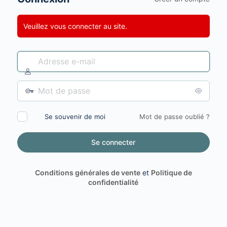
Veuillez vous connecter au site.
Adresse
e-
mail
Mot
de
passe
Se souvenir de moi
Mot de passe oublié ?
Conditions générales de vente
et
Politique de
confidentialité