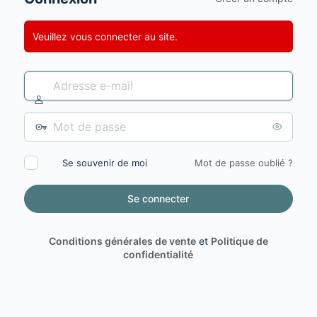
Veuillez vous connecter au site.
Adresse
e-
mail
Mot
de
passe
Se souvenir de moi
Mot de passe oublié ?
Conditions générales de vente
et
Politique de
confidentialité