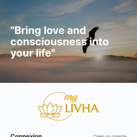
"Bring love and
consciousness into
your life"
Se
connecter
Connexion
Créer un compte