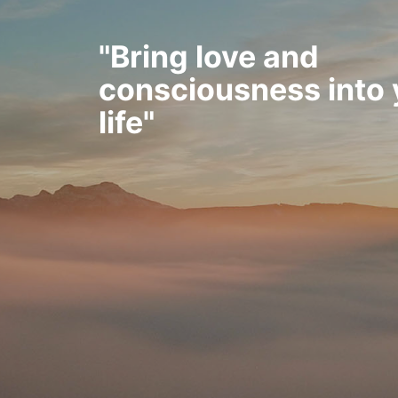
"Bring love and
consciousness into 
life"